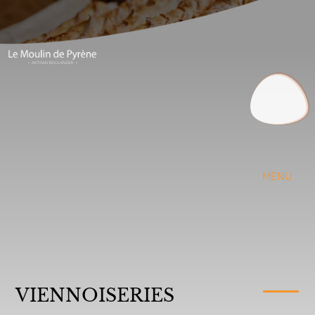
Aller
au
contenu
principal
MENU
VIENNOISERIES