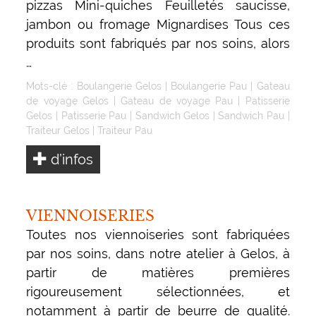
pizzas Mini-quiches Feuilletés saucisse,
jambon ou fromage Mignardises Tous ces
produits sont fabriqués par nos soins, alors
…
Mots-clé :
Boulangerie Gelos
|
Boulangerie Pau
|
Gateau
de voyage Gelos
|
Gateau de voyage Pau
|
Patisserie
Gelos
|
Patisserie Pau
|
Sandwich Gelos
|
Sandwich Pau
|
Traiteur Gelos
|
Traiteur Pau
d’infos
VIENNOISERIES
Toutes nos viennoiseries sont fabriquées
par nos soins, dans notre atelier à Gelos, à
partir de matières premières
rigoureusement sélectionnées, et
notamment à partir de beurre de qualité.