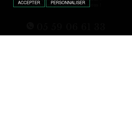
ACCEPTER
PERSONNALISER
N’hésitez pas, contactez nous !
05 59 06 61 33
MOULIN DE PYRÈNE - 46 RUE LOUIS BARTHOU, 64110 GELOS