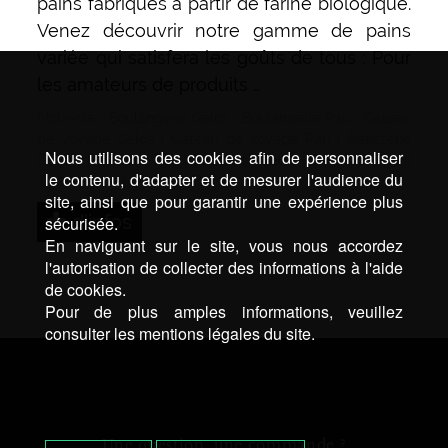
pains fabriqués à partir de farine biologique.
Venez découvrir notre gamme de pains
variée qui satisfera les goûts de tous : Pour
les amateurs de produits …
Mots-clé :
Boulangerie Gelos
|
Boulangerie Pau
|
Gateau
de voyage Gelos
|
Gateau de voyage Pau
|
Patisserie
Nous utilisons des cookies afin de personnaliser
Gelos
|
Patisserie Pau
|
Sandwich Gelos
|
Sandwich Pau
|
le contenu, d'adapter et de mesurer l'audience du
Traiteur Gelos
|
Traiteur Pau
site, ainsi que pour garantir une expérience plus
d’infos
sécurisée.
En naviguant sur le site, vous nous accordez
l'autorisation de collecter des informations à l'aide
de cookies.
Pour de plus amples informations, veuillez
consulter les mentions légales du site.
Une question, une commande ?