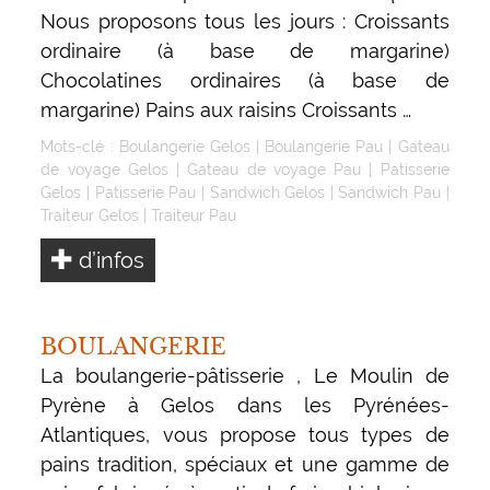
Nous proposons tous les jours : Croissants
ordinaire (à base de margarine)
Chocolatines ordinaires (à base de
margarine) Pains aux raisins Croissants …
Mots-clé :
Boulangerie Gelos
|
Boulangerie Pau
|
Gateau
de voyage Gelos
|
Gateau de voyage Pau
|
Patisserie
Gelos
|
Patisserie Pau
|
Sandwich Gelos
|
Sandwich Pau
|
Traiteur Gelos
|
Traiteur Pau
d’infos
BOULANGERIE
La boulangerie-pâtisserie , Le Moulin de
Pyrène à Gelos dans les Pyrénées-
Atlantiques, vous propose tous types de
pains tradition, spéciaux et une gamme de