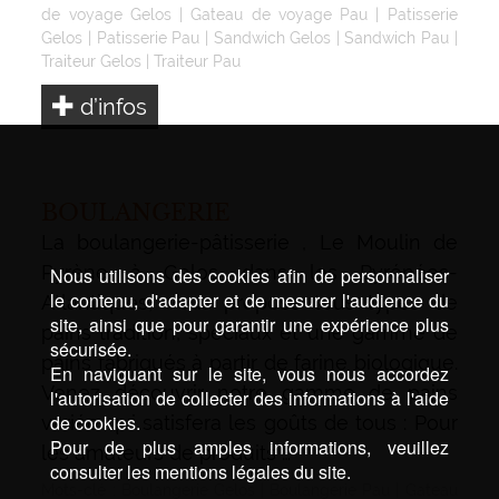
de voyage Gelos
|
Gateau de voyage Pau
|
Patisserie
Gelos
|
Patisserie Pau
|
Sandwich Gelos
|
Sandwich Pau
|
Traiteur Gelos
|
Traiteur Pau
d’infos
BOULANGERIE
La boulangerie-pâtisserie , Le Moulin de
Pyrène à Gelos dans les Pyrénées-
Nous utilisons des cookies afin de personnaliser
le contenu, d'adapter et de mesurer l'audience du
Atlantiques, vous propose tous types de
site, ainsi que pour garantir une expérience plus
pains tradition, spéciaux et une gamme de
sécurisée.
pains fabriqués à partir de farine biologique.
En naviguant sur le site, vous nous accordez
Venez découvrir notre gamme de pains
l'autorisation de collecter des informations à l'aide
de cookies.
variée qui satisfera les goûts de tous : Pour
Pour de plus amples informations, veuillez
les amateurs de produits …
consulter les mentions légales du site.
Mots-clé :
Boulangerie Gelos
|
Boulangerie Pau
|
Gateau