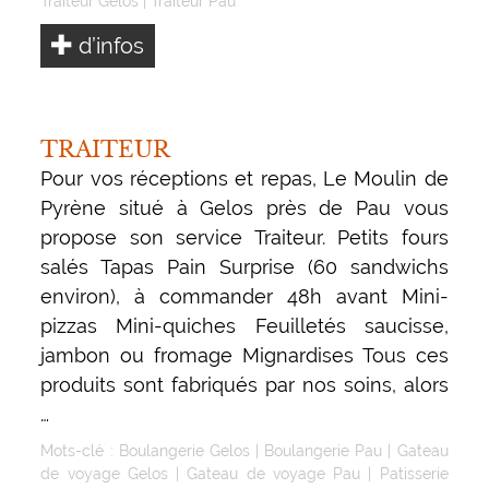
Traiteur Gelos
|
Traiteur Pau
d’infos
TRAITEUR
Pour vos réceptions et repas, Le Moulin de
Pyrène situé à Gelos près de Pau vous
propose son service Traiteur. Petits fours
salés Tapas Pain Surprise (60 sandwichs
environ), à commander 48h avant Mini-
pizzas Mini-quiches Feuilletés saucisse,
jambon ou fromage Mignardises Tous ces
produits sont fabriqués par nos soins, alors
…
Mots-clé :
Boulangerie Gelos
|
Boulangerie Pau
|
Gateau
de voyage Gelos
|
Gateau de voyage Pau
|
Patisserie