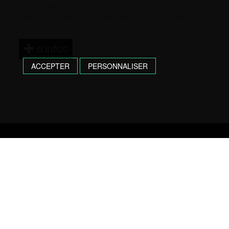
de voyage Gelos
|
Gateau de voyage Pau
|
Patisserie
Gelos
|
Patisserie Pau
|
Sandwich Gelos
|
Sandwich Pau
|
Traiteur Gelos
|
Traiteur Pau
d’infos
ACCEPTER
PERSONNALISER
Une question, une commande ?
N’hésitez pas, contactez nous !