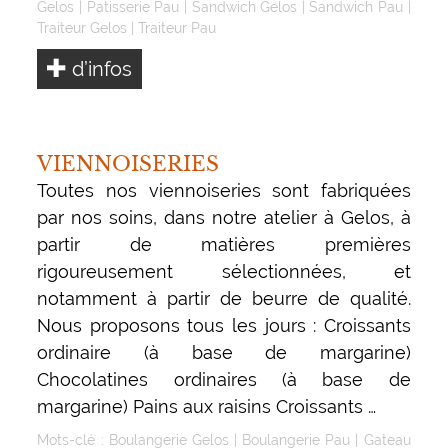
Gelos
|
Patisserie Pau
|
Sandwich Gelos
|
Sandwich Pau
|
Traiteur Gelos
|
Traiteur Pau
d’infos
VIENNOISERIES
Toutes nos viennoiseries sont fabriquées
par nos soins, dans notre atelier à Gelos, à
partir de matières premières
rigoureusement sélectionnées, et
notamment à partir de beurre de qualité.
Nous proposons tous les jours : Croissants
ordinaire (à base de margarine)
Chocolatines ordinaires (à base de
margarine) Pains aux raisins Croissants …
Mots-clé :
Boulangerie Gelos
|
Boulangerie Pau
|
Gateau