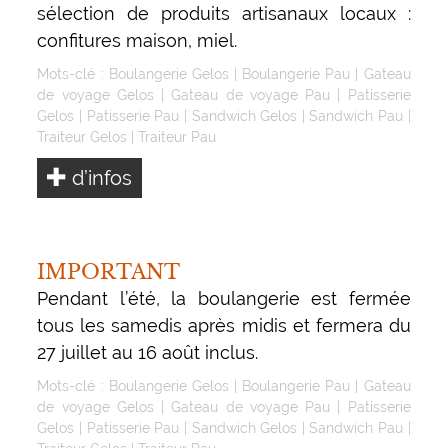
sélection de produits artisanaux locaux :
confitures maison, miel.
Mots-clé :
Boulangerie Gelos
|
Boulangerie Pau
|
Gateau
de voyage Gelos
|
Gateau de voyage Pau
|
Patisserie
Gelos
|
Patisserie Pau
|
Sandwich Gelos
|
Sandwich Pau
|
Traiteur Gelos
|
Traiteur Pau
d’infos
IMPORTANT
Pendant l’été, la boulangerie est fermée
tous les samedis après midis et fermera du
27 juillet au 16 août inclus.
Mots-clé :
Boulangerie Gelos
|
Boulangerie Pau
|
Gateau
de voyage Gelos
|
Gateau de voyage Pau
|
Patisserie
Gelos
|
Patisserie Pau
|
Sandwich Gelos
|
Sandwich Pau
|