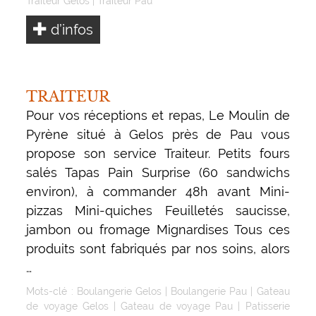
Traiteur Gelos
|
Traiteur Pau
d’infos
TRAITEUR
Pour vos réceptions et repas, Le Moulin de
Pyrène situé à Gelos près de Pau vous
propose son service Traiteur. Petits fours
salés Tapas Pain Surprise (60 sandwichs
environ), à commander 48h avant Mini-
pizzas Mini-quiches Feuilletés saucisse,
jambon ou fromage Mignardises Tous ces
produits sont fabriqués par nos soins, alors
…
Mots-clé :
Boulangerie Gelos
|
Boulangerie Pau
|
Gateau
de voyage Gelos
|
Gateau de voyage Pau
|
Patisserie