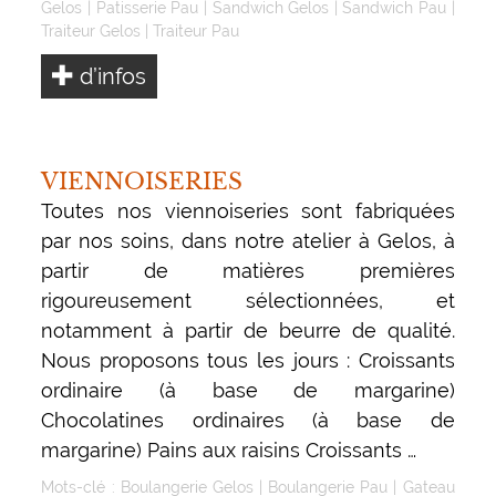
Gelos
|
Patisserie Pau
|
Sandwich Gelos
|
Sandwich Pau
|
Traiteur Gelos
|
Traiteur Pau
d’infos
VIENNOISERIES
Toutes nos viennoiseries sont fabriquées
par nos soins, dans notre atelier à Gelos, à
partir de matières premières
rigoureusement sélectionnées, et
notamment à partir de beurre de qualité.
Nous proposons tous les jours : Croissants
ordinaire (à base de margarine)
Chocolatines ordinaires (à base de
margarine) Pains aux raisins Croissants …
Mots-clé :
Boulangerie Gelos
|
Boulangerie Pau
|
Gateau