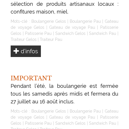
sélection de produits artisanaux locaux :
confitures maison, miel.
Mots-clé :
Boulangerie Gelos
|
Boulangerie Pau
|
Gateau
de voyage Gelos
|
Gateau de voyage Pau
|
Patisserie
Gelos
|
Patisserie Pau
|
Sandwich Gelos
|
Sandwich Pau
|
Traiteur Gelos
|
Traiteur Pau
d’infos
IMPORTANT
Pendant l’été, la boulangerie est fermée
tous les samedis après midis et fermera du
27 juillet au 16 août inclus.
Mots-clé :
Boulangerie Gelos
|
Boulangerie Pau
|
Gateau
de voyage Gelos
|
Gateau de voyage Pau
|
Patisserie
Gelos
|
Patisserie Pau
|
Sandwich Gelos
|
Sandwich Pau
|