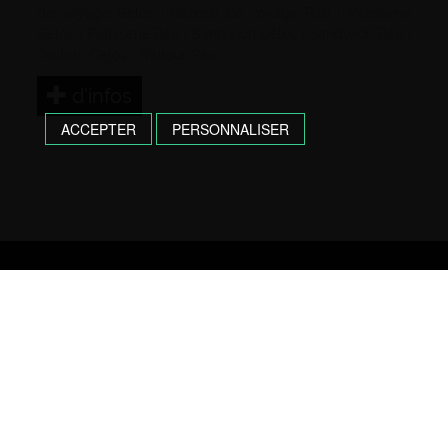
de voyage Gelos
|
Gateau de voyage Pau
|
Patisserie
Gelos
|
Patisserie Pau
|
Sandwich Gelos
|
Sandwich Pau
|
Traiteur Gelos
|
Traiteur Pau
d’infos
ACCEPTER
PERSONNALISER
Une question, une commande ?
N’hésitez pas, contactez nous !